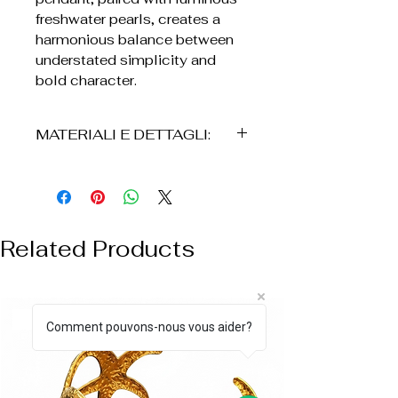
freshwater pearls, creates a
harmonious balance between
understated simplicity and
bold character.
MATERIALI E DETTAGLI:
° Bronzo
° Placcatura in oro 24K
° Perle di fiume naturali
Related Products
° Realizzata a mano
° Pendente decorativo
° Design essenziale con
elemento centrale
NUOVO ARRIVO
Comment pouvons-nous vous aider?
° Leggera e confortevole
° Resistente all’uso quotidiano
° Il prodotto viene consegnato