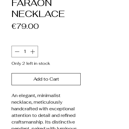
FARAON
NECKLACE
Price
€79.00
Quantity
*
Only 2 left in stock
Add to Cart
An elegant, minimalist
necklace, meticulously
handcrafted with exceptional
attention to detail and refined
craftsmanship. Its distinctive
pendant, paired with luminous