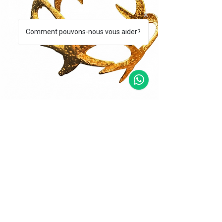
Comment pouvons-nous vous aider?
BRAZALETE CORALLO DORADO
BRAZALETE STEL
Precio
Precio
39,00 €
49,00 €