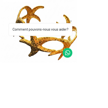
Comment pouvons-nous vous aider?
BRAZALETE CORALLO DORADO
BRAZALETE STEL
Precio
Precio
39,00 €
49,00 €