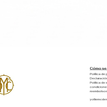
Vista rápida
Cómo se 
Política de 
Declaración
Política de 
condiciones
reembolso
yolliemcde