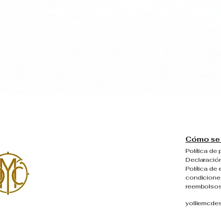
Vista rápida
Cómo se 
Política de 
Declaración
Política de 
condiciones
reembolso
yolliemcde