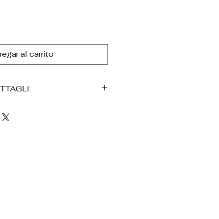
egar al carrito
TTAGLI:
ativo en forma de corno en
cciaio inossidabile
m
ene consignado en una
n, acompañado de una bolsa
co.