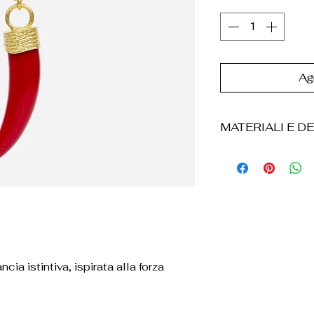
Agr
MATERIALI E DE
* Elemento decor
acrílico.
* Estructura en a
* Longitud: 52 c
* El producto vi
scatola de cartó
de velluto sintéti
ia istintiva, ispirata alla forza