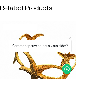
Related Products
NUOVO ARRIVO
Comment pouvons-nous vous aider?
BRACCIALE CORALLO DORATO
BRACCIALE STEL