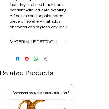
featuring a refined black floral
pendant with intricate detailing.
A feminine and sophisticated
piece of jewellery that adds
character and style to any look.
MATERIALI E DETTAGLI:
° Acciaio inossidabile
° Struttura rigida
° Pendente a fiore con dettagli
Related Products
smaltati
° Colore: nero e oro
° Design elegante e leggero
° Resistente all’uso quotidiano
NUOVO ARRIVO
Comment pouvons-nous vous aider?
° Il prodotto viene consegnato
in una scatola di cartone,