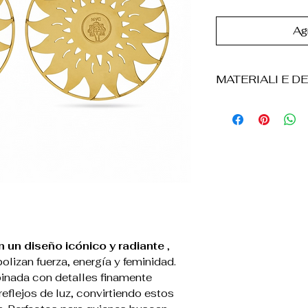
Agr
MATERIALI E DE
• Bronce
• Placcatura in o
• Realizados a 
• Diseño circular
• Lavorazione traf
• Finitura texturi
• Chiusura a pern
• Leggeri e confo
• Resistentes al 
 un diseño icónico y radiante
,
• El producto vi
olizan fuerza, energía y feminidad.
scatola de cartó
inada con detalles finamente
de velluto sintét
eflejos de luz, convirtiendo estos