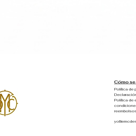
Vista rápida
Cómo se 
Política de 
Declaración
Política de 
condiciones
reembolso
yolliemcde