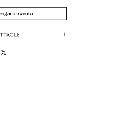
egar al carrito
TTAGLI:
ro 24K
mano
 con motivo de suela.
orata artigianale
zzata
o
rtevoli
uso cotidiano
ene consignado en una
n, acompañado de una bolsa
ico