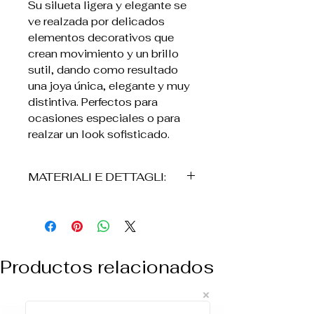
Su silueta ligera y elegante se
ve realzada por delicados
elementos decorativos que
crean movimiento y un brillo
sutil, dando como resultado
una joya única, elegante y muy
distintiva. Perfectos para
ocasiones especiales o para
realzar un look sofisticado.
MATERIALI E DETTAGLI:
• Bronce
• Placcatura in oro 24K
• Realizados a mano
• Design lungo e fluido
Productos relacionados
• Detalles decorativos
artísticos en rilievo
• Estructura leggera con