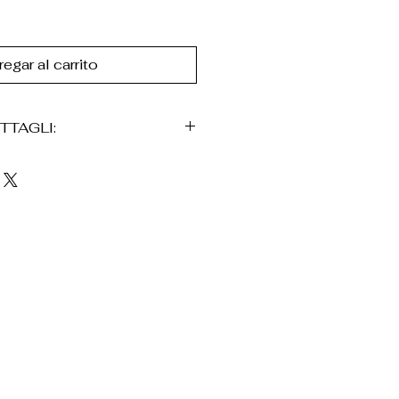
egar al carrito
TTAGLI:
abile
a)
 con detalles decorativos y
o
rtevoli
uso cotidiano
ene consignado en una
n, acompañado de una bolsa
ico