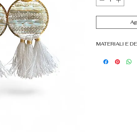
Agr
MATERIALI E DE
• Acciaio inossid
• Tessuto (naranj
• Finitura dorata
• Diseño circular
franjas.
• Chiusura a pern
• Leggeri e confo
• Resistentes al 
• El producto vi
scatola de cartó
de velluto sintét