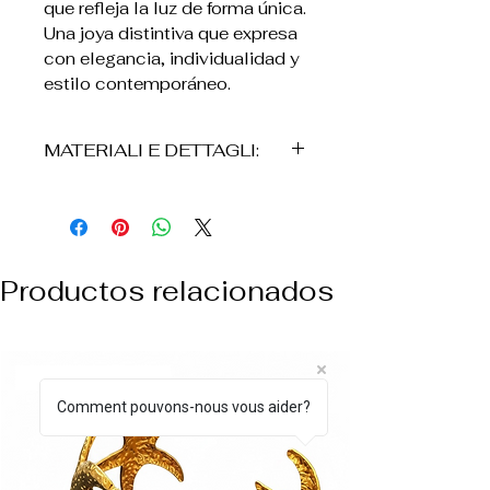
que refleja la luz de forma única.
Una joya distintiva que expresa
con elegancia, individualidad y
estilo contemporáneo.
MATERIALI E DETTAGLI:
• Bronce
• Placcatura in oro 24K
• Realizados a mano
• Diseño orgánico con textura
Productos relacionados
irregolare.
• Chiusura a perno
• Leggeri e confortevoli
• Resistentes al uso cotidiano
NUEVO ARREVO
• El producto viene
Comment pouvons-nous vous aider?
consignado en una scatola de
cartón, acompañado de una
bolsa de velluto sintético