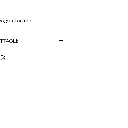
egar al carrito
TTAGLI:
abile
m
e in metallo dorato
ena con esfera
so cotidiano
rtevole
ene consignado en una
e,
na bolsa de velluto