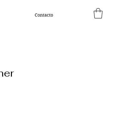
Contacto
her
ecio