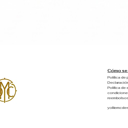
Vista rápida
Cómo se 
Política de 
Declaración
Política de 
condiciones
reembolso
yolliemcde