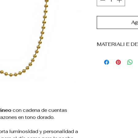
Agr
MATERIALI E DE
° Acciaio inossid
° Longitud: 46 c
° Dettagli a cuor
° Diseñar una cat
° Resistente al u
° Liggera e confo
° El producto vi
scatola di carton
ráneo
con cadena de cuentas
acompañado de u
razones en tono dorado.
sintético
orta luminosidad y personalidad a