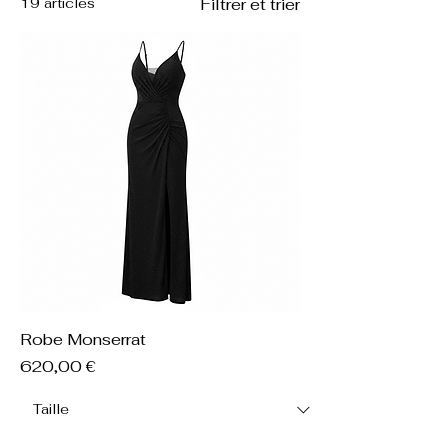
19 articles
Filtrer et trier
Robe Monserrat
Prix
620,00 €