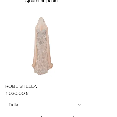
Ajouter au panier
ROBE STELLA
Prix
1 620,00 €