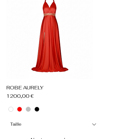
ROBE AURELY
Prix
1 200,00 €