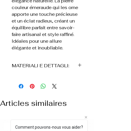
élégance naturelle. La pierre
couleur émeraude qui les orne
apporte une touche précieuse
et un éclat radieux, créant un
équilibre parfait entre savoir-
faire artisanal et style raffiné.
Idéales pour une allure
élégante et inoubliable.
MATERIALI E DETTAGLI:
• Bronzo
• Plaque en or 24K
• Réalisés à la main
• Pietra smeraldo naturelle
Articles similaires
• Conception allungato effetto
foglia
• Finitura texturizzata
artigianale
NUOVO ARRIVO
Comment pouvons-nous vous aider?