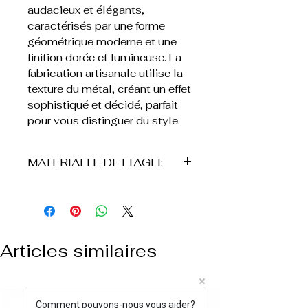
audacieux et élégants,
caractérisés par une forme
géométrique moderne et une
finition dorée et lumineuse. La
fabrication artisanale utilise la
texture du métal, créant un effet
sophistiqué et décidé, parfait
pour vous distinguer du style.
MATERIALI E DETTAGLI:
• Bronzo
• Plaque en or 24K
• Réalisés à la main
• Conception géométrique
Articles similaires
circulaire
• Finitura texturizzata effetto
artigianale
• Chiusura a perno
Comment pouvons-nous vous aider?
NUOVO ARRIVO