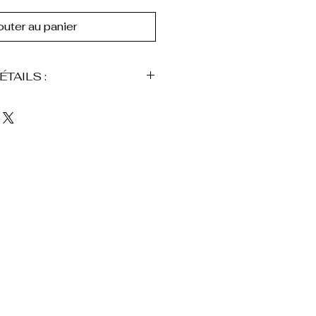
outer au panier
ÉTAILS :
r 24K
naturale
in
ucturée avec lavorazione
table
ilisation quotidienne
t d'être consigné dans une
, accompagné
velours synthétique