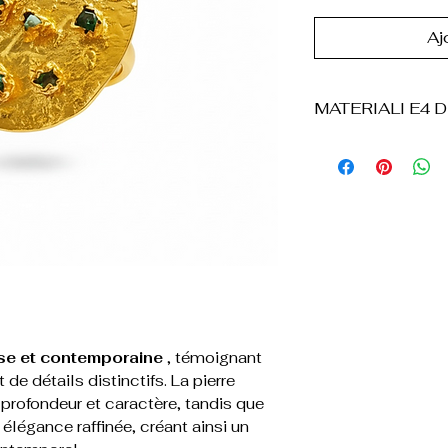
Aj
MATERIALI E4 D
° Bronzo
°Placcatura en o
°Pietra smeraldo 
° Réalisé à la ma
° Conception str
testurizzata
° Léger et confor
° Résistant à l'ut
° Le produit vien
se et contemporaine
, témoignant
boîte en carton
 de détails distinctifs. La pierre
d'une bourse en 
profondeur et caractère, tandis que
 élégance raffinée, créant ainsi un