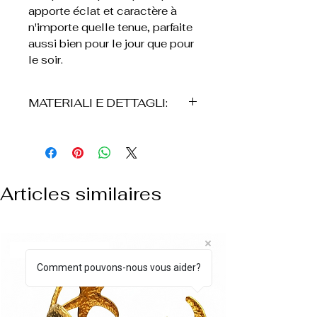
apporte éclat et caractère à
n'importe quelle tenue, parfaite
aussi bien pour le jour que pour
le soir.
MATERIALI E DETTAGLI:
° Acciaio inossidabile
° Longueur : 46 cm
° Dettagli a cuore in metallo
dorato
Articles similaires
° Concevoir une chaîne avec
sphère
° Résistant à l'utilisation
quotidienne
NUOVO ARRIVO
° Légère et confortable
Comment pouvons-nous vous aider?
° Le produit viene consegnato
dans una scatola di cartone,
accompagné d'un sac en