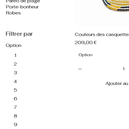
Paréo de plage
Porte-bonheur
Robes
Filtrer par
Aperçu r
Couleurs des casquette
Prix
209,00 €
Option
Option
1
2
3
4
Ajouter au
5
6
7
8
9