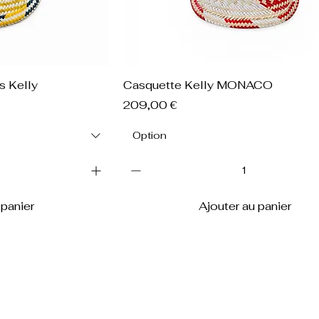
apide
Aperçu rapide
s Kelly
Casquette Kelly MONACO
Prix
209,00 €
Option
 panier
Ajouter au panier