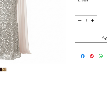
Elegir
Cantidad
*
Agr