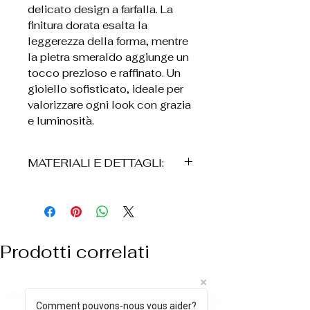
delicato design a farfalla. La
finitura dorata esalta la
leggerezza della forma, mentre
la pietra smeraldo aggiunge un
tocco prezioso e raffinato. Un
gioiello sofisticato, ideale per
valorizzare ogni look con grazia
e luminosità.
MATERIALI E DETTAGLI:
• Bronzo
• Placcatura in oro 24K
• Realizzati a mano
• Pietra smeraldo
Prodotti correlati
• Progettare una farfalla
• Chiudere un connettore
• Leggeri e automobili
• Resistenti all'uso quotidiano
Comment pouvons-nous vous aider?
ARRIVO BIANCO