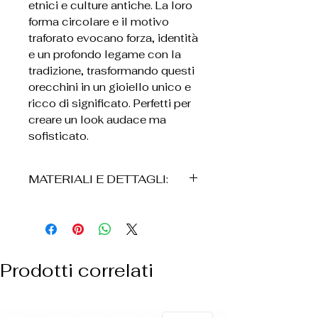
etnici e culture antiche. La loro
forma circolare e il motivo
traforato evocano forza, identità
e un profondo legame con la
tradizione, trasformando questi
orecchini in un gioiello unico e
ricco di significato. Perfetti per
creare un look audace ma
sofisticato.
MATERIALI E DETTAGLI:
• Bronzo
• Placcatura in oro 24K
• Realizzati a mano
• Design circolare con
Prodotti correlati
incisioni etniche
• Lavorazione traforata
artigianale