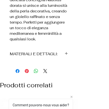
dorata si unisce alla luminosità
della perla decorativa, creando
un gioiello raffinato e senza
tempo. Perfetti per aggiungere
un tocco di eleganza
mediterranea e femminilità a
qualsiasi look.
MATERIALI E DETTAGLI:
* Conchiglia Nautilus
decorativa in metallo con
finitura dorata
* Perla decorativa
Prodotti correlati
* Componenti in metallo con
finitura dorata
* Chiudere un cerchio
* fine lucida
ARRIVO BIANCO
Comment pouvons-nous vous aider?