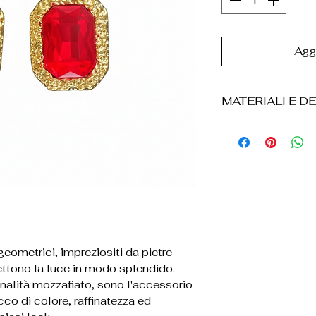
Aggi
MATERIALI E DE
• Aeroporto
• Pietre sintetic
• Fine notte
• Design con ele
centrale
•Chiude a perno
• Leggeri e autom
• Resistenti all'
 geometrici, impreziositi da pietre
• Il prodotto vie
ettono la luce in modo splendido.
in cartone,
tonalità mozzafiato, sono l'accessorio
accompagnato da 
cco di colore, raffinatezza ed
sintetico