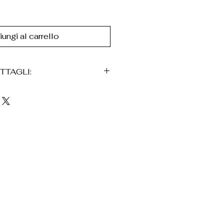
ungi al carrello
TTAGLI:
he colorate
mento decorativo e pietra
obili
uso quotidiano
ne consegnato in una scatola
una borsa in velluto