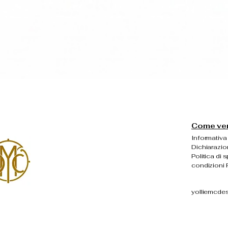
Vista rapida
Come veng
Informativa 
Dichiarazio
Politica di 
condizioni P
yolliemcde