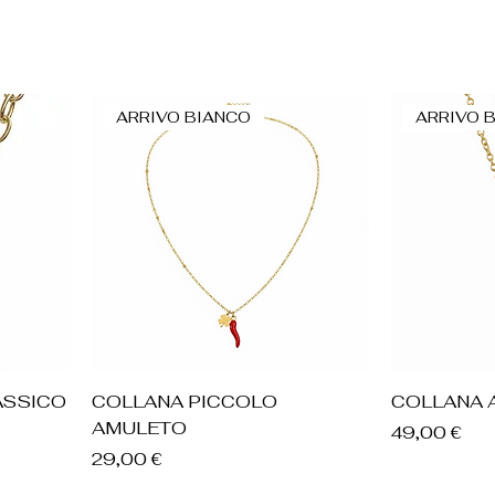
ARRIVO BIANCO
ARRIVO 
Vista rapida
V
ASSICO
COLLANA PICCOLO
COLLANA 
AMULETO
Prezzo
49,00 €
Prezzo
29,00 €