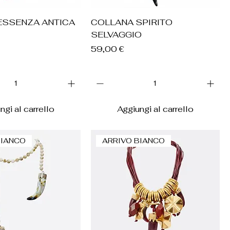
ista rapida
Vista rapida
ESSENZA ANTICA
COLLANA SPIRITO
SELVAGGIO
Prezzo
59,00 €
ngi al carrello
Aggiungi al carrello
BIANCO
ARRIVO BIANCO