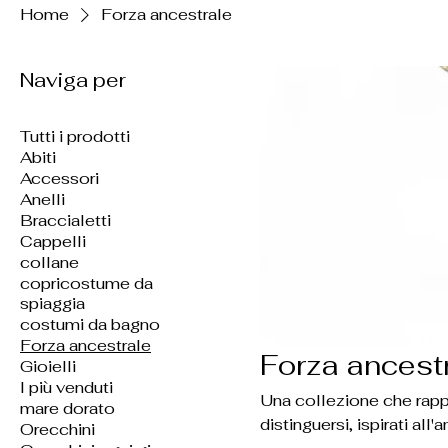
Home
Forza ancestrale
Naviga per
Tutti i prodotti
Abiti
Accessori
Anelli
Braccialetti
Cappelli
collane
copricostume da
spiaggia
costumi da bagno
Forza ancestrale
Forza ancest
Gioielli
I più venduti
Una collezione che rappresenta forz
mare dorato
distinguersi, ispirati all'
Orecchini