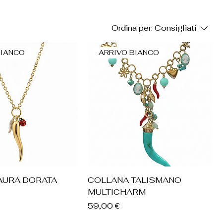
Ordina per:
Consigliati
BIANCO
ARRIVO BIANCO
ista rapida
Vista rapida
AURA DORATA
COLLANA TALISMANO
MULTICHARM
Prezzo
59,00 €