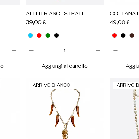
Vista rapida
V
ATELIER ANCESTRALE
COLLANA 
Prezzo
Prezzo
39,00 €
49,00 €
lo
Aggiungi al carrello
Aggiu
ARRIVO BIANCO
ARRIVO 