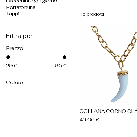
Orecchini ogni giorno
Portafortuna
Tappi
16 prodotti
Filtra per
Prezzo
29 €
95 €
Colore
Vista rapida
COLLANA CORNO CL
Prezzo
49,00 €