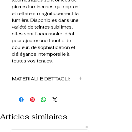
pierres lumineuses qui captent
et reflètent magnifiquement la
lumière. Disponibles dans une
variété de teintes sublimes,
elles sont l'accessoire idéal
pour ajouter une touche de
couleur, de sophistication et
d'élégance intemporelle à
toutes vos tenues.
MATERIALI E DETTAGLI:
• Acciaio inossidabile
• Pietre synthétique coloré
• Finitura dorata
• Conception avec éléments
Articles similaires
décoratifs et pierre centrale
• Chiusura a perno