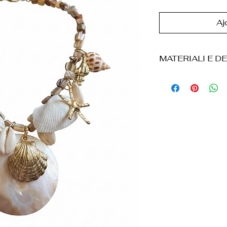
Aj
MATERIALI E DE
* Conchiglie natur
* Élément central
* Stelle marine e
métal doré
* Perline décorati
* Composants et 
finition dorée
* Chiusura a mos
* Gioiello réalis
* Tonalité Avorio
* Le produit est 
carton, accompag
synthétique