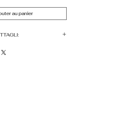
outer au panier
TTAGLI:
ali e décoratif
 effet madreperla
 conchiglie décoratif en
ve nei toni naturali
finitions en métal avec
chettone
é artisanalement
, Beige, Madreperla et Oro
livré dans une boîte en
né d'un sac en velours