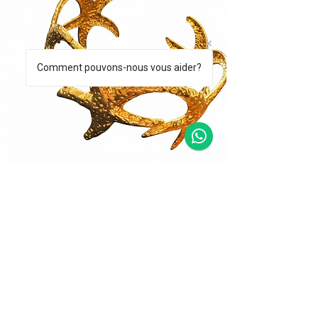
Comment pouvons-nous vous aider?
BRACCIALE CORALLO DORATO
BRACCIALE STEL
Prix
Prix
39,00 €
49,00 €