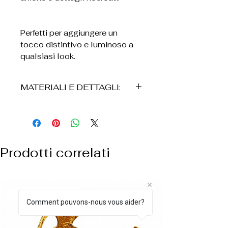
Perfetti per aggiungere un
tocco distintivo e luminoso a
qualsiasi look.
MATERIALI E DETTAGLI:
* Bronzo
* Bagno in oro 24 carati
* Design Manuale
* Finitura luminosa e raffinata
Prodotti correlati
* Leggeri e servizi
* Il prodotto viene consegnato
in una scatola di cartone con
sacchetto in velluto sintetico.
ARRIVO BIANCO
Comment pouvons-nous vous aider?